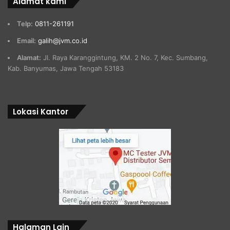
Alamat kami
Telp:
0811-261191
Email:
galih@jvm.co.id
Alamat:
Jl. Raya Karanggintung, KM. 2 No. 7, Kec. Sumbang,
Kab. Banyumas, Jawa Tengah 53183
Lokasi Kantor
Halaman Lain