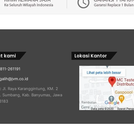
t kami
Lokasi Kantor
811-261191
galih@jvm.co.id
:
Jl. Raya Karanggintung, KM. 2
c. Sumbang, Kab. Banyumas, Jawa
3183