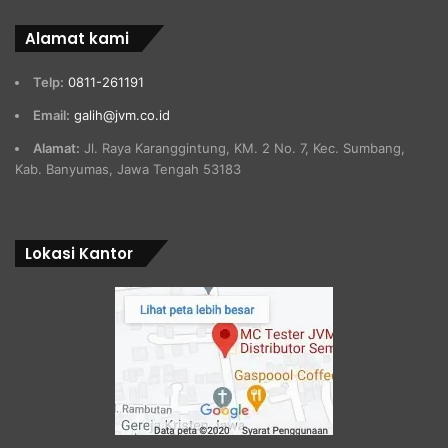
Alamat kami
Telp:
0811-261191
Email:
galih@jvm.co.id
Alamat:
Jl. Raya Karanggintung, KM. 2 No. 7, Kec. Sumbang,
Kab. Banyumas, Jawa Tengah 53183
Lokasi Kantor