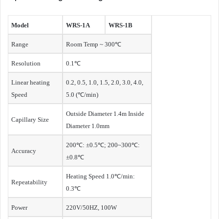
Model
WRS-1A
WRS-1B
Range
Room Temp ~ 300℃
Resolution
0.1℃
Linear heating
0.2, 0.5, 1.0, 1.5, 2.0, 3.0, 4.0,
Speed
5.0 (℃/min)
Outside Diameter 1.4m Inside
Capillary Size
Diameter 1.0mm
200℃: ±0.5℃; 200~300℃:
Accuracy
±0.8℃
Heating Speed 1.0℃/min:
Repeatability
0.3℃
Power
220V/50HZ, 100W