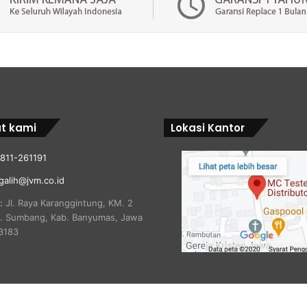
t kami
Lokasi Kantor
811-261191
galih@jvm.co.id
:
Jl. Raya Karanggintung, KM. 2
c. Sumbang, Kab. Banyumas, Jawa
3183