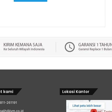
t kami
Lokasi Kantor
811-261191
galih@jvm.co.id