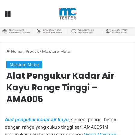
Menu
Home
/
Produk
/
Moisture Meter
Moisture Meter
Alat Pengukur Kadar Air
Kayu Range Tinggi –
AMA005
Alat pengukur kadar air kayu
, semen, pohon, beton
dengan range yang cukup tinggi seri AMA005 ini
merupakan seri terbaru dari kategori
Wood Moisture