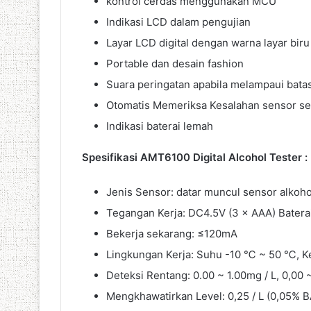
kontrol cerdas menggunakan MCU
Indikasi LCD dalam pengujian
Layar LCD digital dengan warna layar bir
Portable dan desain fashion
Suara peringatan apabila melampaui batas
Otomatis Memeriksa Kesalahan sensor se
Indikasi baterai lemah
Spesifikasi AMT6100 Digital Alcohol Tester :
Jenis Sensor: datar muncul sensor alkoho
Tegangan Kerja: DC4.5V (3 × AAA) Batera
Bekerja sekarang: ≤120mA
Lingkungan Kerja: Suhu -10 ℃ ~ 50 ℃, K
Deteksi Rentang: 0.00 ~ 1.00mg / L, 0,00 
Mengkhawatirkan Level: 0,25 / L (0,05% B