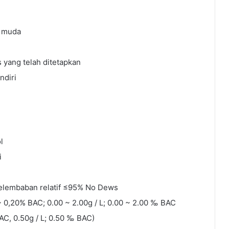
u muda
 yang telah ditetapkan
ndiri
l
i
elembaban relatif ≤95% No Dews
~ 0,20% BAC; 0.00 ~ 2.00g / L; 0.00 ~ 2.00 ‰ BAC
AC, 0.50g / L; 0.50 ‰ BAC)