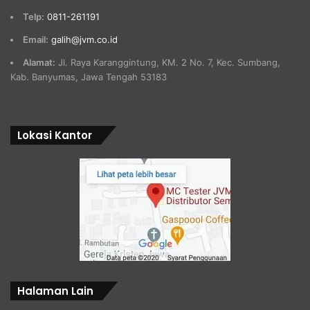
Telp:
0811-261191
Email:
galih@jvm.co.id
Alamat:
Jl. Raya Karanggintung, KM. 2 No. 7, Kec. Sumbang,
Kab. Banyumas, Jawa Tengah 53183
Lokasi Kantor
Halaman Lain