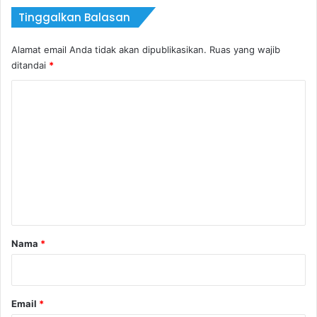
Tinggalkan Balasan
Alamat email Anda tidak akan dipublikasikan.
Ruas yang wajib
ditandai
*
K
o
m
e
n
t
a
r
Nama
*
*
Email
*