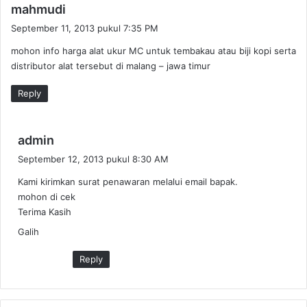
b
mahmudi
e
September 11, 2013 pukul 7:35 PM
r
mohon info harga alat ukur MC untuk tembakau atau biji kopi serta
k
distributor alat tersebut di malang – jawa timur
a
t
Reply
a
:
b
admin
e
September 12, 2013 pukul 8:30 AM
r
Kami kirimkan surat penawaran melalui email bapak.
k
mohon di cek
a
Terima Kasih
t
Galih
a
:
Reply