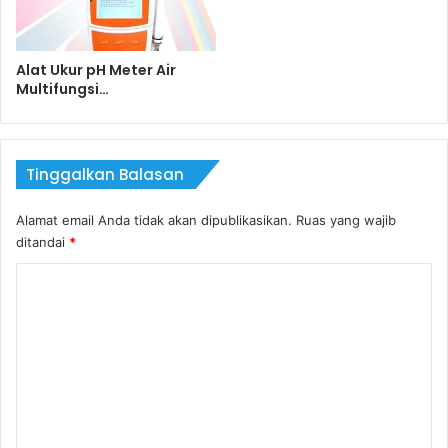
Alat Ukur pH Meter Air
Multifungsi…
Tinggalkan Balasan
Alamat email Anda tidak akan dipublikasikan.
Ruas yang wajib
ditandai
*
K
o
m
e
n
t