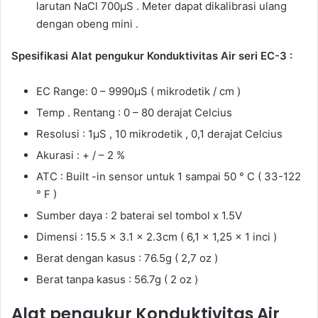
larutan NaCl 700μS . Meter dapat dikalibrasi ulang
dengan obeng mini .
Spesifikasi Alat pengukur Konduktivitas Air seri EC-3 :
EC Range: 0 – 9990μS ( mikrodetik / cm )
Temp . Rentang : 0 – 80 derajat Celcius
Resolusi : 1μS , 10 mikrodetik , 0,1 derajat Celcius
Akurasi : + / – 2 %
ATC : Built -in sensor untuk 1 sampai 50 ° C ( 33-122
° F )
Sumber daya : 2 baterai sel tombol x 1.5V
Dimensi : 15.5 x 3.1 x 2.3cm ( 6,1 x 1,25 x 1 inci )
Berat dengan kasus : 76.5g ( 2,7 oz )
Berat tanpa kasus : 56.7g ( 2 oz )
Alat pengukur Konduktivitas Air