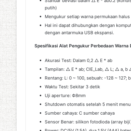
Standar deviasi dalam △ E * ab0.2 (kondisi
putih)
Mengukur setiap warna permukaan halus
Hal ini dapat dihubungkan dengan komput
dengan antarmuka USB ekspansi.
Spesifikasi Alat Pengukur Perbedaan Warna D
Akurasi Test: Dalam 0,2 △ E * ab
Tampilan: △ E * ab; CIE_Lab, △ L; △ a, b
Rentang: L: 0 ~ 100, sebuah: -128 ~ 127; b
Waktu Test: Sekitar 3 detik
Uji aperture: Ф8mm
Shutdown otomatis setelah 5 menit men
Sumber cahaya: C sumber cahaya
Sensor Benar: silikon fotodioda (array biji
Power: DC/5V (1.5A), dua 1.5V (AAA) bater