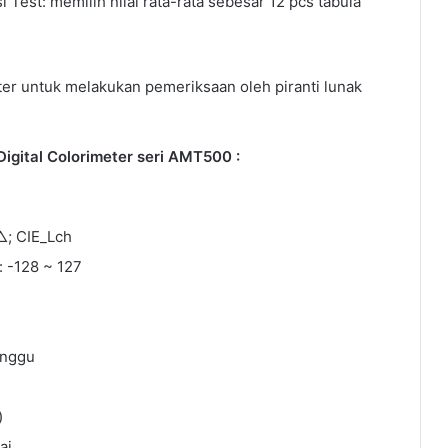
 Test: memilih nilai rata-rata sebesar 12 pcs tabula
er untuk melakukan pemeriksaan oleh piranti lunak
igital Colorimeter seri AMT500 :
 △; CIE_Lch
: -128 ~ 127
unggu
)
ai