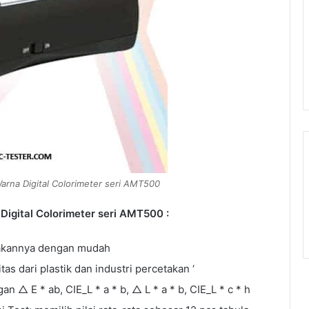
arna Digital Colorimeter seri AMT500
igital Colorimeter seri AMT500 :
kannya dengan mudah
as dari plastik dan industri percetakan ‘
△ E * ab, CIE_L * a * b, △ L * a * b, CIE_L * c * h