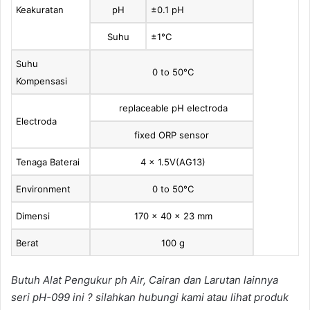
Keakuratan
pH
±0.1 pH
Suhu
±1°C
Suhu
0 to 50°C
Kompensasi
replaceable pH electroda
Electroda
fixed ORP sensor
Tenaga Baterai
4 x 1.5V(AG13)
Environment
0 to 50°C
Dimensi
170 x 40 x 23 mm
Berat
100 g
Butuh Alat Pengukur ph Air, Cairan dan Larutan lainnya
seri pH-099 ini ? silahkan hubungi kami atau lihat produk