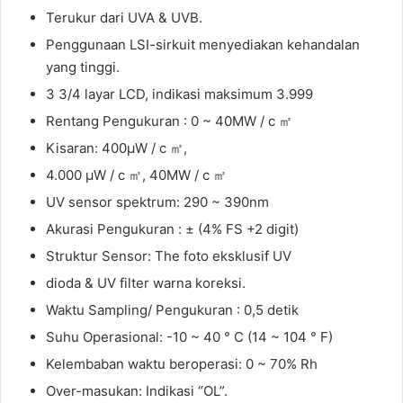
Terukur dari UVA & UVB.
Penggunaan LSI-sirkuit menyediakan kehandalan
yang tinggi.
3 3/4 layar LCD, indikasi maksimum 3.999
Rentang Pengukuran : 0 ~ 40MW / c ㎡
Kisaran: 400μW / c ㎡,
4.000 μW / c ㎡, 40MW / c ㎡
UV sensor spektrum: 290 ~ 390nm
Akurasi Pengukuran : ± (4% FS +2 digit)
Struktur Sensor: The foto eksklusif UV
dioda & UV filter warna koreksi.
Waktu Sampling/ Pengukuran : 0,5 detik
Suhu Operasional: -10 ~ 40 ° C (14 ~ 104 ° F)
Kelembaban waktu beroperasi: 0 ~ 70% Rh
Over-masukan: Indikasi “OL”.