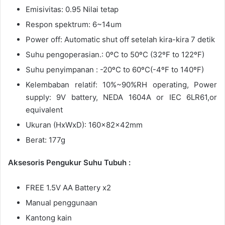
Emisivitas: 0.95 Nilai tetap
Respon spektrum: 6~14um
Power off: Automatic shut off setelah kira-kira 7 detik
Suhu pengoperasian.: 0ºC to 50ºC (32ºF to 122ºF)
Suhu penyimpanan : -20ºC to 60ºC(-4ºF to 140ºF)
Kelembaban relatif: 10%~90%RH operating, Power
supply: 9V battery, NEDA 1604A or IEC 6LR61,or
equivalent
Ukuran (HxWxD): 160x82x42mm
Berat: 177g
Aksesoris Pengukur Suhu Tubuh :
FREE 1.5V AA Battery x2
Manual penggunaan
Kantong kain