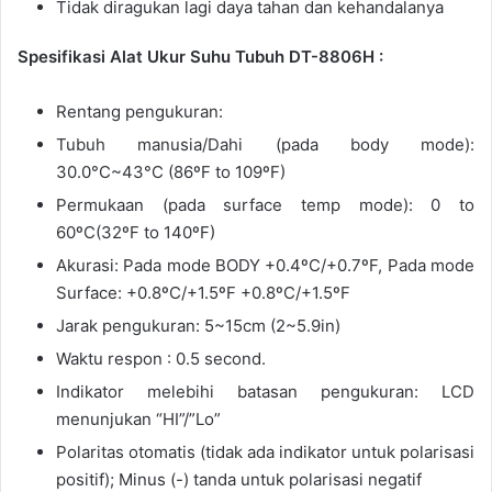
Tidak diragukan lagi daya tahan dan kehandalanya
Spesifikasi Alat Ukur Suhu Tubuh DT-8806H :
Rentang pengukuran:
Tubuh manusia/Dahi (pada body mode):
30.0°C~43°C (86ºF to 109ºF)
Permukaan (pada surface temp mode): 0 to
60ºC(32ºF to 140ºF)
Akurasi: Pada mode BODY +0.4ºC/+0.7ºF, Pada mode
Surface: +0.8ºC/+1.5ºF +0.8ºC/+1.5ºF
Jarak pengukuran: 5~15cm (2~5.9in)
Waktu respon : 0.5 second.
Indikator melebihi batasan pengukuran: LCD
menunjukan “HI”/”Lo”
Polaritas otomatis (tidak ada indikator untuk polarisasi
positif); Minus (-) tanda untuk polarisasi negatif