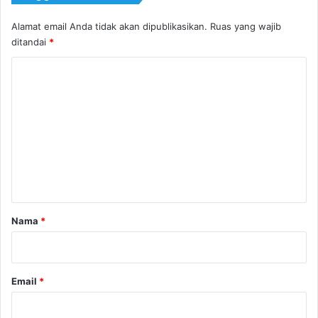
Alamat email Anda tidak akan dipublikasikan.
Ruas yang wajib
ditandai
*
K
o
m
e
n
t
a
r
Nama
*
*
Email
*