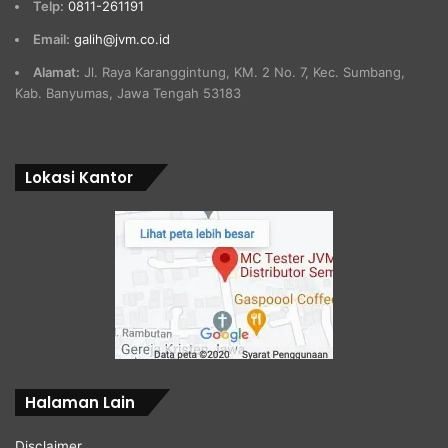
Telp:
0811-261191
Email:
galih@jvm.co.id
Alamat:
Jl. Raya Karanggintung, KM. 2 No. 7, Kec. Sumbang,
Kab. Banyumas, Jawa Tengah 53183
Lokasi Kantor
Halaman Lain
Disclaimer