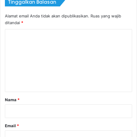
Tinggalkan Balasan
Alamat email Anda tidak akan dipublikasikan.
Ruas yang wajib
ditandai
*
K
o
m
e
n
t
a
r
Nama
*
*
Email
*