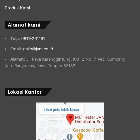
Produk Kami
Alamat kami
Telp:
0811-261191
Email:
galih@jvm.co.id
Alamat:
Jl. Raya Karanggintung, KM. 2 No. 7, Kec. Sumbang,
Kab. Banyumas, Jawa Tengah 53183
Lokasi Kantor