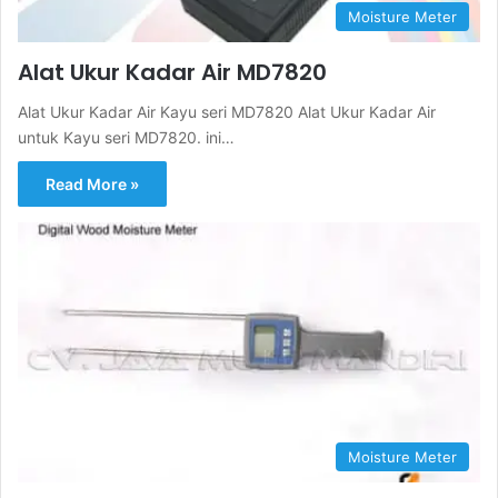
Moisture Meter
Alat Ukur Kadar Air MD7820
Alat Ukur Kadar Air Kayu seri MD7820 Alat Ukur Kadar Air
untuk Kayu seri MD7820. ini…
Read More »
Moisture Meter