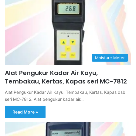
Moisture Meter
Alat Pengukur Kadar Air Kayu,
Tembakau, Kertas, Kapas seri MC-7812
Alat Pengukur Kadar Air Kayu, Tembakau, Kertas, Kapas dsb
seri MC-7812. Alat pengukur kadar air…
Read More »