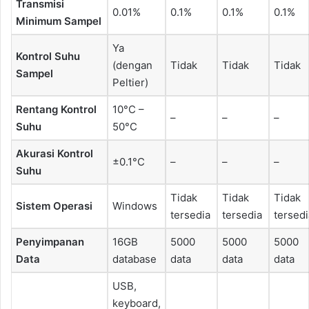
Transmisi
0.01%
0.1%
0.1%
0.1%
Minimum Sampel
Ya
Kontrol Suhu
(dengan
Tidak
Tidak
Tidak
Sampel
Peltier)
Rentang Kontrol
10°C –
–
–
–
Suhu
50°C
Akurasi Kontrol
±0.1°C
–
–
–
Suhu
Tidak
Tidak
Tidak
Sistem Operasi
Windows
tersedia
tersedia
tersedi
Penyimpanan
16GB
5000
5000
5000
Data
database
data
data
data
USB,
keyboard,