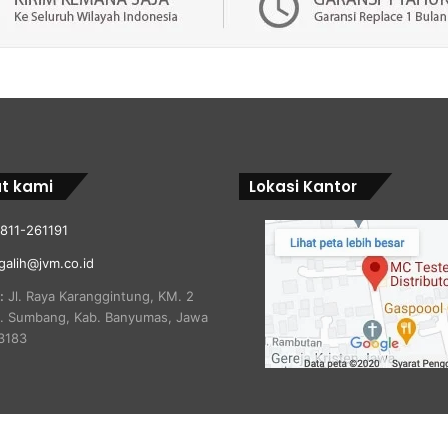
t kami
Lokasi Kantor
811-261191
galih@jvm.co.id
:
Jl. Raya Karanggintung, KM. 2
c. Sumbang, Kab. Banyumas, Jawa
3183