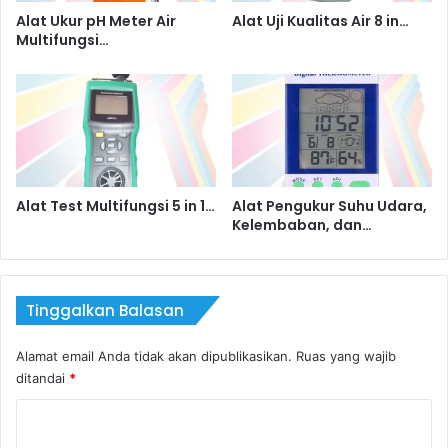
Alat Ukur pH Meter Air
Alat Uji Kualitas Air 8 in…
Multifungsi…
Alat Test Multifungsi 5 in 1…
Alat Pengukur Suhu Udara,
Kelembaban, dan…
Tinggalkan Balasan
Alamat email Anda tidak akan dipublikasikan.
Ruas yang wajib
ditandai
*
K
o