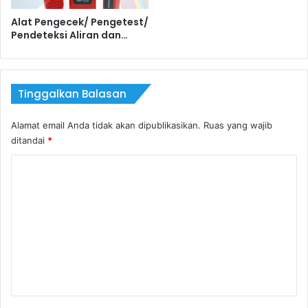
Alat Pengecek/ Pengetest/
Pendeteksi Aliran dan…
Tinggalkan Balasan
Alamat email Anda tidak akan dipublikasikan.
Ruas yang wajib
ditandai
*
K
o
m
e
n
t
a