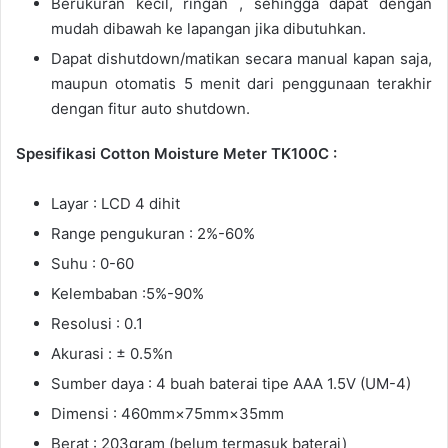
Berukuran kecil, ringan , sehingga dapat dengan
mudah dibawah ke lapangan jika dibutuhkan.
Dapat dishutdown/matikan secara manual kapan saja,
maupun otomatis 5 menit dari penggunaan terakhir
dengan fitur auto shutdown.
Spesifikasi Cotton Moisture Meter TK100C :
Layar : LCD 4 dihit
Range pengukuran : 2%-60%
Suhu : 0-60
Kelembaban :5%-90%
Resolusi : 0.1
Akurasi : ± 0.5%n
Sumber daya : 4 buah baterai tipe AAA 1.5V (UM-4)
Dimensi : 460mm×75mm×35mm
Berat : 203gram (belum termasuk baterai)