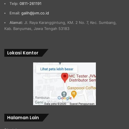
Telp:
0811-261191
Email:
galih@jvm.co.id
Alamat:
Jl. Raya Karanggintung, KM. 2 No. 7, Kec. Sumbang,
Kab. Banyumas, Jawa Tengah 53183
Lokasi Kantor
Halaman Lain