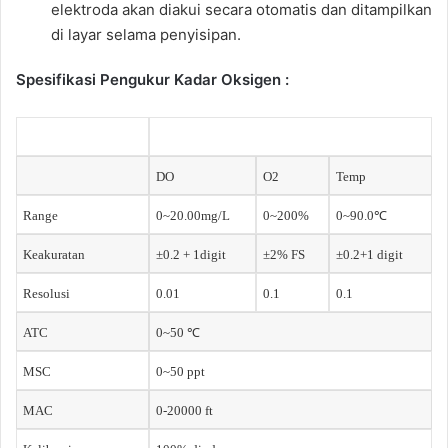
elektroda akan diakui secara otomatis dan ditampilkan
di layar selama penyisipan.
Spesifikasi Pengukur Kadar Oksigen :
DO
O2
Temp
Range
0~20.00mg/L
0~200%
0~90.0℃
Keakuratan
±0.2 + 1digit
±2% FS
±0.2+1 digit
Resolusi
0.01
0.1
0.1
ATC
0~50 ℃
MSC
0~50 ppt
MAC
0-20000 ft