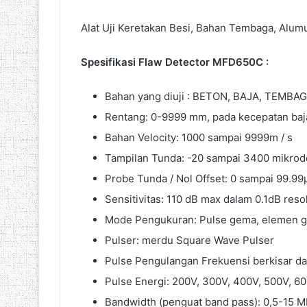
Alat Uji Keretakan Besi, Bahan Tembaga, Alum
Spesifikasi Flaw Detector MFD650C :
Bahan yang diuji : BETON, BAJA, TEMB
Rentang: 0-9999 mm, pada kecepatan baj
Bahan Velocity: 1000 sampai 9999m / s
Tampilan Tunda: -20 sampai 3400 mikrod
Probe Tunda / Nol Offset: 0 sampai 99.99
Sensitivitas: 110 dB max dalam 0.1dB resolu
Mode Pengukuran: Pulse gema, elemen ga
Pulser: merdu Square Wave Pulser
Pulse Pengulangan Frekuensi berkisar da
Pulse Energi: 200V, 300V, 400V, 500V, 60
Bandwidth (penguat band pass): 0,5-15 