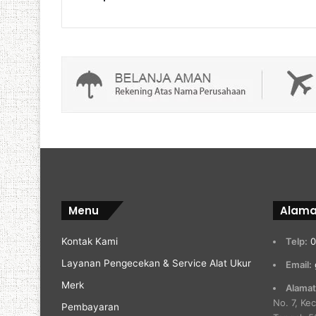
Menu
Alama
Kontak Kami
Telp:
0
Layanan Pengecekan & Service Alat Ukur
Email:
Merk
Alamat
No. 7, Ke
Pembayaran