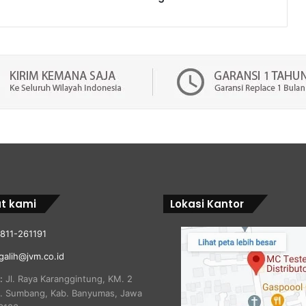
t kami
Lokasi Kantor
811-261191
galih@jvm.co.id
:
Jl. Raya Karanggintung, KM. 2
c. Sumbang, Kab. Banyumas, Jawa