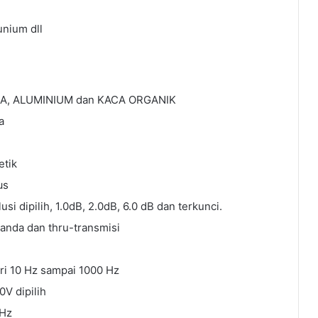
unium dll
AGA, ALUMINIUM dan KACA ORGANIK
a
etik
μs
si dipilih, 1.0dB, 2.0dB, 6.0 dB dan terkunci.
nda dan thru-transmisi
ri 10 Hz sampai 1000 Hz
0V dipilih
MHz