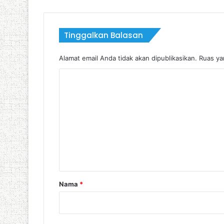
Tinggalkan Balasan
Alamat email Anda tidak akan dipublikasikan.
Ruas ya
K
o
m
e
n
t
a
r
Nama
*
*