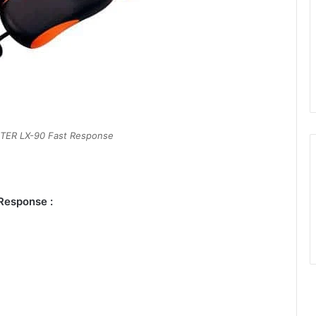
TER LX-90 Fast Response
Response :