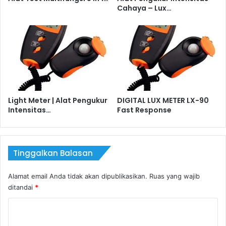
Cahaya – Lux…
Light Meter | Alat Pengukur
DIGITAL LUX METER LX-90
Intensitas…
Fast Response
Tinggalkan Balasan
Alamat email Anda tidak akan dipublikasikan.
Ruas yang wajib
ditandai
*
K
o