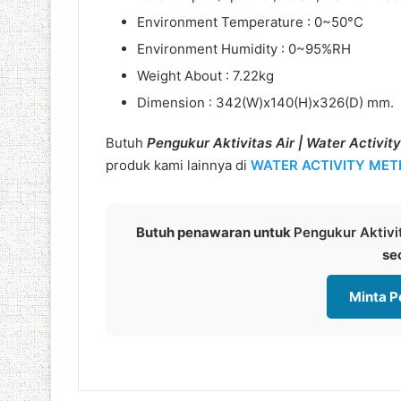
Environment Temperature : 0~50°C
Environment Humidity : 0~95%RH
Weight About : 7.22kg
Dimension : 342(W)x140(H)x326(D) mm.
Butuh
Pengukur Aktivitas Air | Water Activi
produk kami lainnya di
WATER ACTIVITY MET
Butuh penawaran untuk
Pengukur Aktivi
se
Minta 